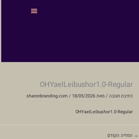
ילוג
לתוכן
תוכן
עיצוב ובניית אתרים
OHYaelLeibushor1.0-Regular
כתיבת תגובה
/ מאת
18/05/2026
/
sharonbranding.com
OHYaelLeibushor1.0-Regular
→
המדיה הקודם