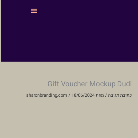
ילוג
לתוכן
תוכן
עיצוב ובניית אתרים
Gift Voucher Mockup Dudi
כתיבת תגובה
/ מאת
18/06/2024
/
sharonbranding.com