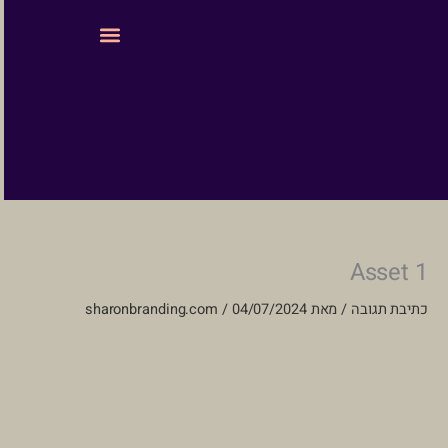
ילוג
לתוכן
תוכן
עיצוב ובניית אתרים
Asset 1
כתיבת תגובה
/ מאת
04/07/2024
/
sharonbranding.com