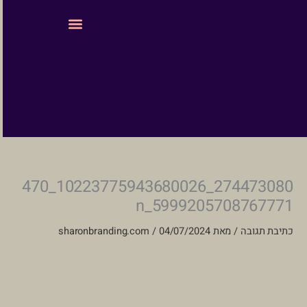
ילוג
לתוכן
תוכן
עיצוב ובניית אתרים
274473080_10223775943680026_470
5999205708767771_n
כתיבת תגובה
/ מאת
04/07/2024
/
sharonbranding.com