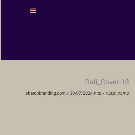
ילוג
לתוכן
תוכן
עיצוב ובניית אתרים
Dali_Cover-13
כתיבת תגובה
/ מאת
30/07/2024
/
sharonbranding.com