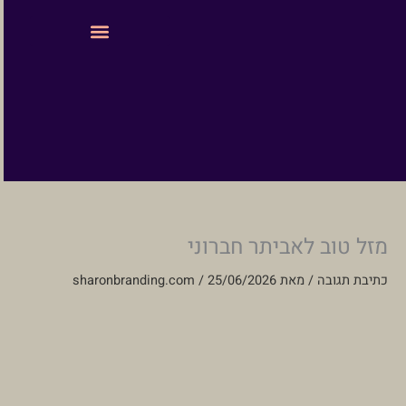
ילוג
לתוכן
תוכן
עיצוב ובניית אתרים
מזל טוב לאביתר חברוני
כתיבת תגובה
/ מאת
25/06/2026
/
sharonbranding.com